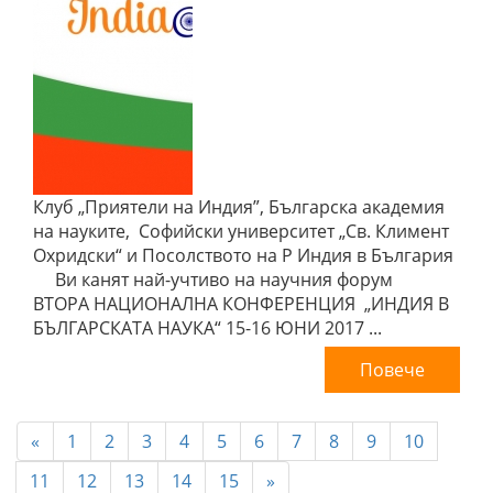
Клуб „Приятели на Индия”, Българска академия
на науките, Софийски университет „Св. Климент
Охридски“ и Посолството на Р Индия в България
Ви канят най-учтиво на научния форум
ВТОРА НАЦИОНАЛНА КОНФЕРЕНЦИЯ „ИНДИЯ В
БЪЛГАРСКАТА НАУКА“ 15-16 ЮНИ 2017 ...
Повече
«
1
2
3
4
5
6
7
8
9
10
11
12
13
14
15
»