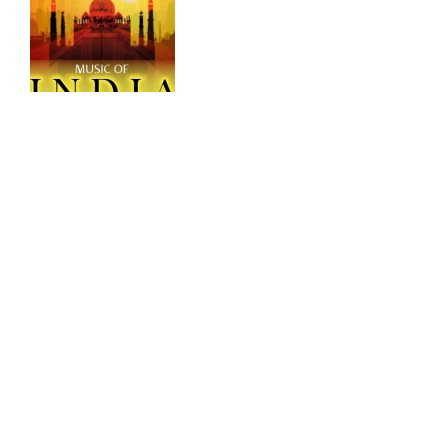
Клуб „Приятели на Индия”, специалност
Индология в СУ и Посолството на Р Индия в
България Ви канят най-учтиво на презентацията
Индийска музика в цвят, линия и форма от доц
д-р Иванка Влаева-Стоянова 11 октомври 2016,
вторник, 18.00 ч., в Конферентната зала на
Ректората на ...
Повече
«
1
2
3
4
5
6
7
8
9
10
11
12
13
14
15
»