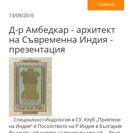
Повече
13/09/2016
Д-р Амбедкар - архитект
на Съвременна Индия -
презентация
Специалност Индология в СУ, Клуб „Приятели
на Индия“ и Посолството на Р Индия в България
Ви канят най-учтиво на вечер по случай Деня