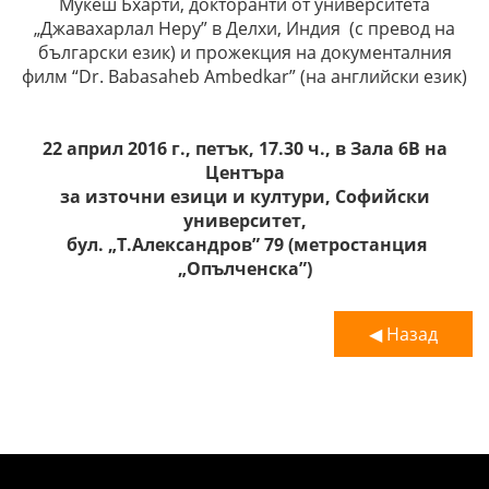
Мукеш Бхарти, докторанти от университета
„Джавахарлал Неру” в Делхи, Индия (с превод на
български език) и прожекция на документалния
филм “Dr. Babasaheb Ambedkar” (на английски език)
22 април 2016 г., петък, 17.30 ч., в Зала 6B на
Центъра
за източни езици и култури, Софийски
университет,
бул. „Т.Александров” 79 (метростанция
„Опълченска”)
◀ Назад