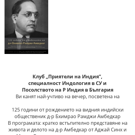
Клуб „Приятели на Индия”,
специалност Индология в СУ и
Посолството на Р Индия в България
Ви канят най-учтиво на вечер, посветена на
125 години от рождението на видния индийски
общественик д-р Бхимрао Рамджи Амбедкар
В програмата: кратко встъпително представяне на
живота и делото на д-р Амбедкар от Аджай Синх и