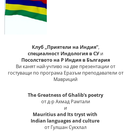
Клуб „Приятели на Индия”
,
специалност Индология в СУ
и
Посолството на Р Индия в България
Ви канят най-учтиво на две презентации от
гостуващи по програма Еразъм преподаватели от
Мавриций
The Greatness of Ghalib’s poetry
от д-р Ахмад Рамтали
и
Mauritius and Its tryst with
Indian languages and culture
от Гулшан Сукхлал