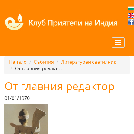
Начало
Събития
Литературен светилник
От главния редактор
От главния редактор
01/01/1970