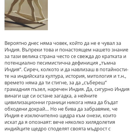
Вероятно днес няма човек, който да не е чувал за
Индия. Въпреки това и понастоящем нашето знание
за тази велика страна често се свежда до кратката и
потенциално песимистична дефиниция „тъмна
Индия“. Сиреч, колкото и да навлизаш в потайности-
те на индийската култура, история, митология и т.н.,
времето няма да ти стигне, за да „събереш“
грамадния пъзел, наречен Индия. Да, сигурно Индия
винаги ще си остане загадка, а нейните
цивилизационни граници никога няма да бъдат
обходени докрай… Но не бива да забравяме, че
Индия е изключително щедра към онези, които
искат да я опознаят: вече няколко хилядолетия
индийците щедро споделят своята мъдрост с