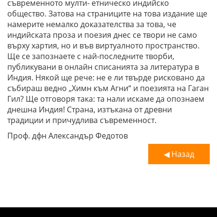
съвременното мулти- етническо индийско
общество. Затова на страниците на това издание ще
намерите немалко доказателства за това, че
индийската проза и поезия днес се твори не само
върху хартия, но и във виртуалното пространство.
Ще се запознаете с най-последните творби,
публикувани в онлайн списанията за литература в
Индия. Някой ще рече: не е ли твърде рисковано да
събираш ведно „Химн към Агни“ и поезията на Гаган
Гил? Ще отговоря така: та нали искаме да опознаем
днешна Индия! Страна, изтъкана от древни
традиции и причудлива съвременност.
Проф. дфн Александър Федотов
◀ Назад