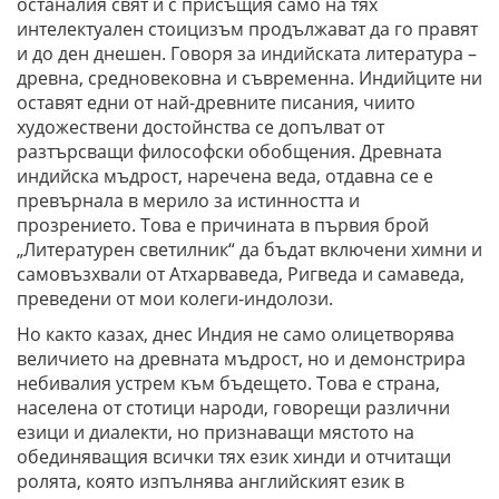
останалия свят и с присъщия само на тях
интелектуален стоицизъм продължават да го правят
и до ден днешен. Говоря за индийската литература –
древна, средновековна и съвременна. Индийците ни
оставят едни от най-древните писания, чиито
художествени достойнства се допълват от
разтърсващи философски обобщения. Древната
индийска мъдрост, наречена веда, отдавна се е
превърнала в мерило за истинността и
прозрението. Това е причината в първия брой
„Литературен светилник“ да бъдат включени химни и
самовъзхвали от Атхарваведа, Ригведа и самаведа,
преведени от мои колеги-индолози.
Но както казах, днес Индия не само олицетворява
величието на древната мъдрост, но и демонстрира
небивалия устрем към бъдещето. Това е страна,
населена от стотици народи, говорещи различни
езици и диалекти, но признаващи мястото на
обединяващия всички тях език хинди и отчитащи
ролята, която изпълнява английският език в