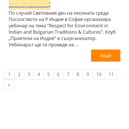
По случай Световния ден на околната среда
Посолството на Р Индия в София организира
уебинар на тема “Respect for Environment in
Indian and Bulgarian Traditions & Cultures”. Клуб
„Приятели на Индия“ е съорганизатор.
Уебинарът ще се проведе на ...
Read
1
2
3
4
5
6
7
8
9
10
11
»